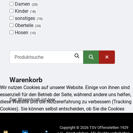
Damen
20
Kinder
18
sonstiges
10
Oberteile
24
Hosen
10
Warenkorb
Wir nutzen Cookies auf unserer Website. Einige von ihnen sind
essenziell für den Betrieb der Seite, während andere uns helfen,
Der Warenkorb ist leer
diese Website und die Nutzererfahrung zu verbessern (Tracking
Cookies). Sie können selbst entscheiden, ob Sie die Cookies
zulassen möchten. Bitte beachten Sie, dass bei einer Ablehnung
womöglich nicht mehr alle Funktionalitäten der Seite zur
Copyright © 2026 TSV Offenstetten 1929
Verfügung stehen.