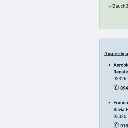
Ansprechpar
Aerobi
Renate
93326 
✆
094
Frauen
Silvia
93326 
✆
015