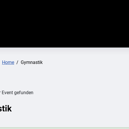
:
Home
Gymnastik
r Event gefunden
tik