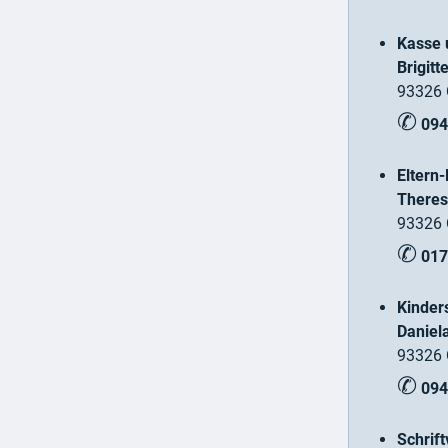
Kasse 
Brigitt
93326 
✆
094
Eltern
Theres
93326 
✆
017
Kinder
Daniel
93326 
✆
094
Schrift