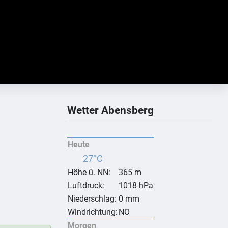
Wetter Abensberg
Heute
27°C
Höhe ü. NN:
365 m
Luftdruck:
1018 hPa
Niederschlag:
0 mm
Windrichtung:
NO
Morgen