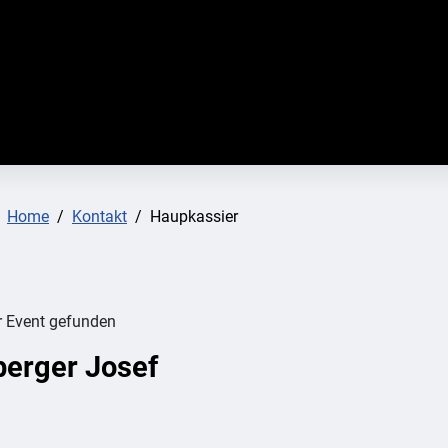
:
Home
Kontakt
Haupkassier
r Event gefunden
berger Josef