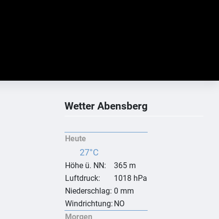
Wetter Abensberg
Heute
27°C
Höhe ü. NN:
365 m
Luftdruck:
1018 hPa
Niederschlag:
0 mm
Windrichtung:
NO
Morgen