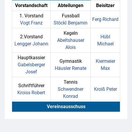
Vorstandschaft
Abteilungen
Beisitzer
1. Vorstand
Fussball
Ferg Richard
Vogt Franz
Stöckl Benjamin
Kegeln
2.Vorstand
Hübl
Abeltshauser
Lengger Johann
Michael
Alois
Hauptkassier
Gymnastik
Kiermeier
Gabelsberger
Häusler Renate
Max
Josef
Tennis
Schriftführer
Schwendner
Kroiß Peter
Kroiss Robert
Konrad
Vereinsausschuss