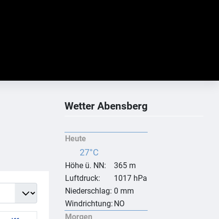
Wetter Abensberg
Heute
27°C
Höhe ü. NN:
365 m
Luftdruck:
1017 hPa
ige #
Niederschlag:
0 mm
Windrichtung:
NO
Morgen