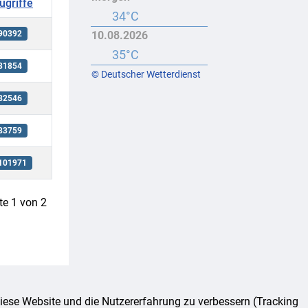
ugriffe
34°C
10.08.2026
90392
35°C
81854
© Deutscher Wetterdienst
82546
83759
101971
te 1 von 2
 diese Website und die Nutzererfahrung zu verbessern (Tracking