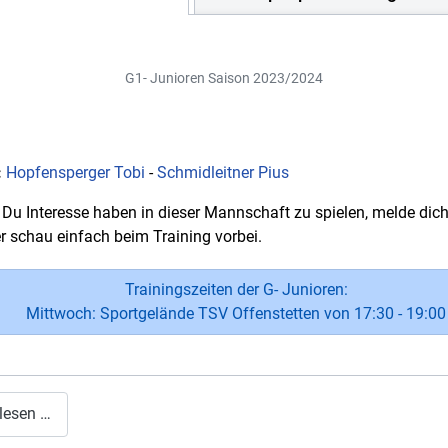
G1- Junioren Saison 2023/2024
:
Hopfensperger Tobi
-
Schmidleitner Pius
t Du Interesse haben in dieser Mannschaft zu spielen, melde dich
r schau einfach beim Training vorbei.
Trainingszeiten der G- Junioren:
Mittwoch: Sportgelände TSV Offenstetten von 17:30 - 19:00
lesen …